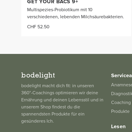
GET YOUR BACS 9+
Multispezies-Probiotikum mit 10
verschiedenen, lebenden Milchsäurebakterien.
CHF 52.50
bodelight
Service
Anamnes
bodelight macht dich fit: in unseren
360°-Coachings optimieren wir deine
Diagnosti
Ernährung und deinen Lebensstil und in
Coaching
unserem Shop findest du die
Produkte
spannendsten Produkte für ein
gesünderes Ich.
Lesen