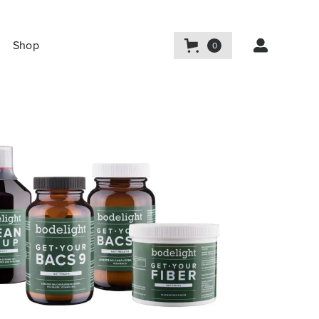

Shop
0